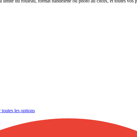
a limite du rouleau, format bandelette ou photo au choix, et toutes vo
r toutes les options