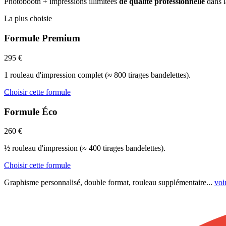
Photobooth + impressions illimitées
de qualité professionnelle
dans l
La plus choisie
Formule
Premium
295
€
1 rouleau d'impression complet (≈ 800 tirages bandelettes).
Choisir cette formule
Formule
Éco
260
€
½ rouleau d'impression (≈ 400 tirages bandelettes).
Choisir cette formule
Graphisme personnalisé, double format, rouleau supplémentaire...
voi